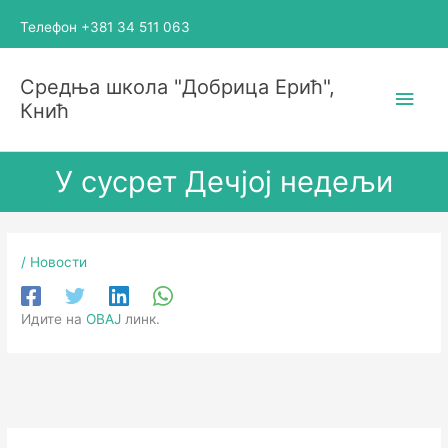
Пређи
Телефон +381 34 511 063
на
садржај
Глав
Средња школа "Добрица Ерић",
Кнић
избо
У сусрет Дечјој недељи
/
Новости
Идите на
ОВАЈ
линк.