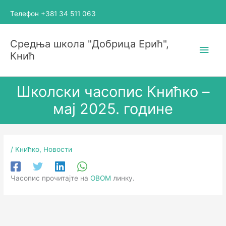
Пређи
Телефон +381 34 511 063
на
садржај
Глав
Средња школа "Добрица Ерић",
Кнић
избо
Школски часопис Книћко –
мај 2025. године
/
Книћко
,
Новости
Часопис прочитајте на
ОВОМ
линку.