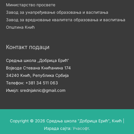
Министарство просвете
Завод за унапређивање образовања и васпитања
Завод за вредновање квалитета образовања и васпитања
Општина Кнић
Контакт подаци
Средња школа „Добрица Ерић“
Војводе Стевана Книћанина 174
34240 Кнић, Република Србија
Телефон: +381 34 511 063
Имејл: srednjaknic@gmail.com
Copyright © 2026
Средња школа "Добрица Ерић", Кнић
|
Израда сајта:
Учасофт
.