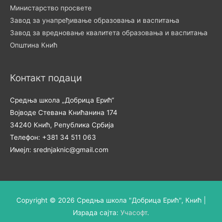
Министарство просвете
Завод за унапређивање образовања и васпитања
Завод за вредновање квалитета образовања и васпитања
Општина Кнић
Контакт подаци
Средња школа „Добрица Ерић“
Војводе Стевана Книћанина 174
34240 Кнић, Република Србија
Телефон: +381 34 511 063
Имејл: srednjaknic@gmail.com
Copyright © 2026
Средња школа "Добрица Ерић", Кнић
|
Израда сајта:
Учасофт
.