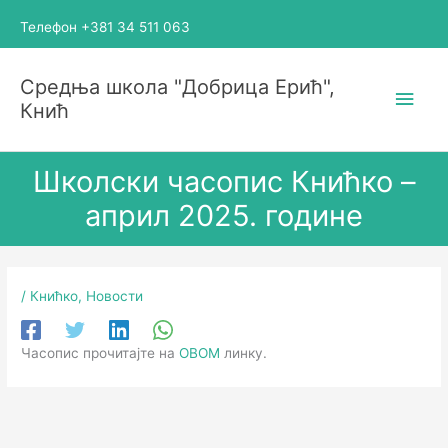
Пређи
Телефон +381 34 511 063
на
садржај
Глав
Средња школа "Добрица Ерић",
Кнић
избо
Школски часопис Книћко –
април 2025. године
/
Книћко
,
Новости
Часопис прочитајте на
ОВОМ
линку.