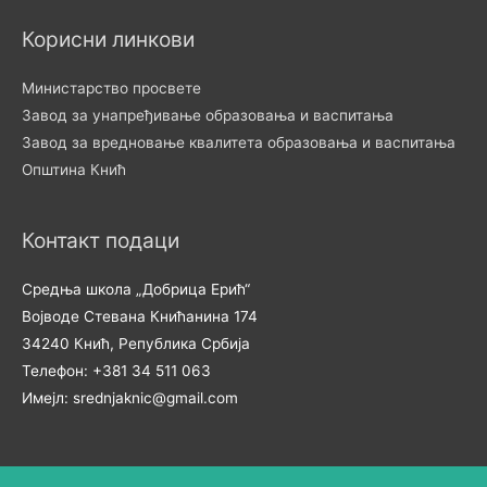
Корисни линкови
Министарство просвете
Завод за унапређивање образовања и васпитања
Завод за вредновање квалитета образовања и васпитања
Општина Кнић
Контакт подаци
Средња школа „Добрица Ерић“
Војводе Стевана Книћанина 174
34240 Кнић, Република Србија
Телефон: +381 34 511 063
Имејл: srednjaknic@gmail.com