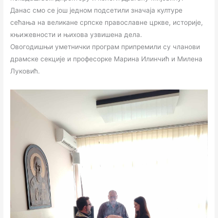
Данас смо се још једном подсетили значаја културе
сећања на великане српске православне цркве, историје,
књижевности и њихова узвишена дела.
Овогодишњи уметнички програм припремили су чланови
драмске секције и професорке Марина Илинчић и Милена
Луковић.