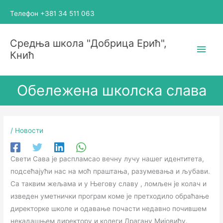
Пређи
Телефон +381 34 511 063
на
садржај
Глав
Средња школа "Добрица Ерић",
Кнић
избо
Обележена школска слава
/
Новости
Свети Сава је распламсао вечну лучу нашег идентитета,
подсећајући нас на моћ праштања, разумевања и љубави.
Са таквим жељама и у Његову славу , ломљен је колач и
изведен уметнички програм коме је претходило обраћање
директорке школе и одавање почасти недавно почившем
некадашњем директору и колеги Драгану Мијовићу.