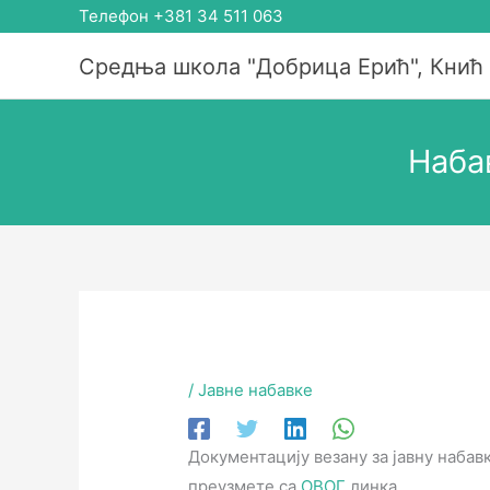
Пређи
Телефон +381 34 511 063
на
Средња школа "Добрица Ерић", Кнић
садржај
Набав
/
Јавне набавке
Документацију везану за јавну набав
преузмете са
ОВОГ
линка.