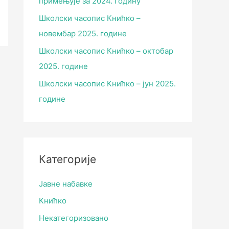
примењује за 2024. годину
Школски часопис Книћко –
новембар 2025. године
Школски часопис Книћко – октобар
2025. године
Школски часопис Книћко – јун 2025.
године
Категорије
Јавне набавке
Книћко
Некатегоризовано