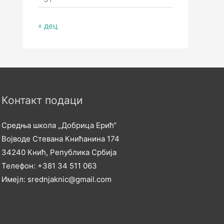
« дец
Контакт подаци
Средња школа „Добрица Ерић“
Војводе Стевана Книћанина 174
34240 Кнић, Република Србија
Телефон: +381 34 511 063
Имејл: srednjaknic@gmail.com