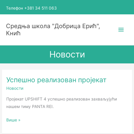
Пређи
Телефон +381 34 511 063
на
садржај
Глав
Средња школа "Добрица Ерић",
Кнић
избо
Новости
Успешно реализован пројекат
Успешно
реализован
Новости
пројекат
Пројекат UPSHIFT 4 успешно реализован захваљујући
нашем тиму PANTA REI.
Више »