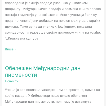
спроведена је акција продаје уџбеника у школском
дворишту. Међувршњачка продаја и размена књига полако
постаје традиција у нашој школи. Многи ученици били су
пријатно изненађени добивши на поклон књигу од старијих
другова. Тиме су наши ученици, још једном, показали
солидарност и тежњу да својим примером утичу на млађе.
*,,Књижевна култура
Више »
Обележен Међународни дан
Обележен
Међународни
писмености
дан
Новости
писмености
Учење је као веслање узводно, чим се престане, одмах се
креће назад… У библиотеци наше школе обележен
Међународни дан писмености, при чему је истакнута