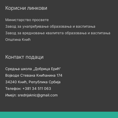
Корисни линкови
Министарство просвете
Завод за унапређивање образовања и васпитања
Завод за вредновање квалитета образовања и васпитања
Општина Кнић
Контакт подаци
Средња школа „Добрица Ерић“
Војводе Стевана Книћанина 174
34240 Кнић, Република Србија
Телефон: +381 34 511 063
Имејл: srednjaknic@gmail.com