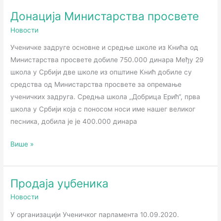
Донација Министарства просвете
Донација
Министарства
Новости
просвете
Ученичке задруге основне и средње школе из Кнића од
Министарства просвете добиле 750.000 динара Mеђу 29
школа у Србији две школе из општине Кнић добиле су
средства од Министарства просвете за опремање
ученичких задруга. Средња школа „Добрица Ерић“, прва
школа у Србији која с поносом носи име нашег великог
песника, добила је је 400.000 динара
Више »
Продаја уџбеника
Продаја
уџбеника
Новости
У организацији Ученичког парламента 10.09.2020.