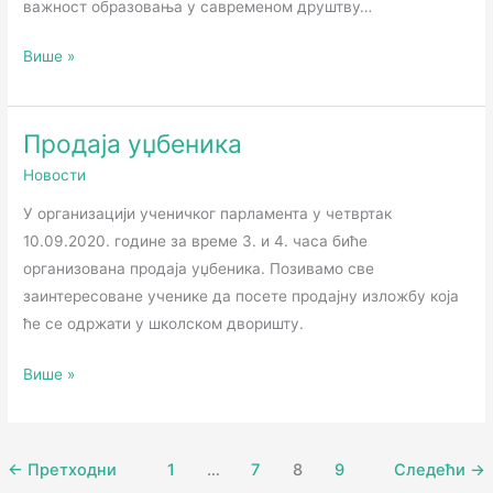
важност образовања у савременом друштву…
Више »
Продаја уџбеника
Продаја
уџбеника
Новости
У организацији ученичког парламента у четвртак
10.09.2020. године за време 3. и 4. часа биће
организована продаја уџбеника. Позивамо све
заинтересоване ученике да посете продајну изложбу која
ће се одржати у школском дворишту.
Више »
←
Претходни
1
…
7
8
9
Следећи
→