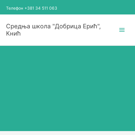
Пређи
Телефон +381 34 511 063
на
садржај
Глав
Средња школа "Добрица Ерић",
Кнић
избо