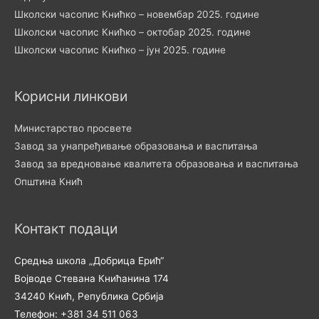
Школски часопис Книћко – новембар 2025. године
Школски часопис Книћко – октобар 2025. године
Школски часопис Книћко – јун 2025. године
Корисни линкови
Министарство просвете
Завод за унапређивање образовања и васпитања
Завод за вредновање квалитета образовања и васпитања
Општина Кнић
Контакт подаци
Средња школа „Добрица Ерић“
Војводе Стевана Книћанина 174
34240 Кнић, Република Србија
Телефон: +381 34 511 063