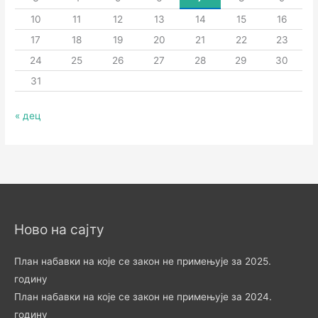
10
11
12
13
14
15
16
17
18
19
20
21
22
23
24
25
26
27
28
29
30
31
« дец
Ново на сајту
План набавки на које се закон не примењује за 2025.
годину
План набавки на које се закон не примењује за 2024.
годину